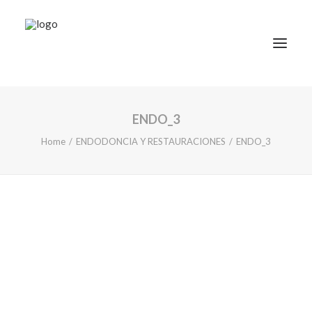
ENDO_3
TRATAMIENTOS
Home
ENDODONCIA Y RESTAURACIONES
ENDO_3
DOCTORES
NOTICIAS
BLOG
LA CLÍNICA
CONTACTO
1ª CONSULTA GRATIS
91 781 27 00