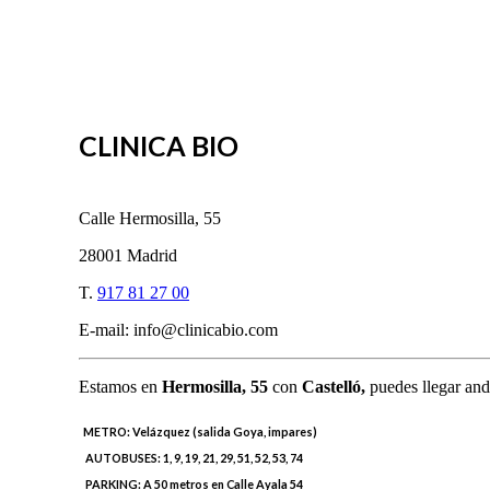
CLINICA BIO
Calle Hermosilla, 55
28001 Madrid
T.
917 81 27 00
E-mail: info@clinicabio.com
Estamos en
Hermosilla,
55
con
Castelló,
puedes llegar and
METRO:
Velázquez (salida Goya, impares)
AUTOBUSES:
1, 9, 19, 21, 29, 51, 52, 53, 74
PARKING:
A 50 metros en Calle Ayala 54