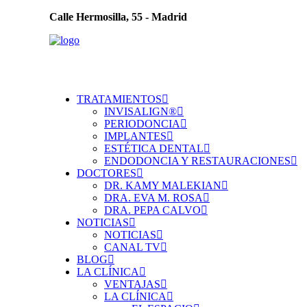
Calle Hermosilla, 55 - Madrid
TRATAMIENTOS
INVISALIGN®
PERIODONCIA
IMPLANTES
ESTÉTICA DENTAL
ENDODONCIA Y RESTAURACIONES
DOCTORES
DR. KAMY MALEKIAN
DRA. EVA M. ROSA
DRA. PEPA CALVO
NOTICIAS
NOTICIAS
CANAL TV
BLOG
LA CLÍNICA
VENTAJAS
LA CLÍNICA