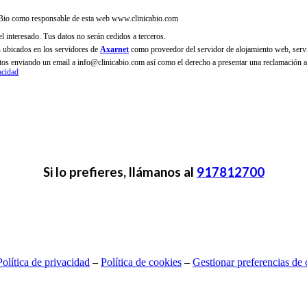
ca Bio como responsable de esta web www.clinicabio.com
el interesado. Tus datos no serán cedidos a terceros.
n ubicados en los servidores de
Axarnet
como proveedor del servidor de alojamiento web, serv
 datos enviando un email a info@clinicabio.com así como el derecho a presentar una reclamación 
acidad
Si lo prefieres, llámanos al
917812700
Política de privacidad
–
Política de cookies
–
Gestionar preferencias de