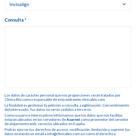
Consulta *
Los datos de carácter personal que nos proporciones serán tratados por
Clínica Bio como responsable de esta web www.clinicabio.com
La finalidad es gestionar tu petición o consulta. Legitimación: Consentimiento
del interesado. Tus datos no serán cedidos a terceros.
Como usuario e interesado te informamos que los datos que nos facilitas
estarán ubicados en los servidores de
Axarnet
como proveedor del servidor
de alojamiento web, servicios ubicados en España.
Podrás ejercer tus derechos de acceso, rectificación, limitación y suprimir los
datos enviando un email a info@clinicabio.com así como el derecho a