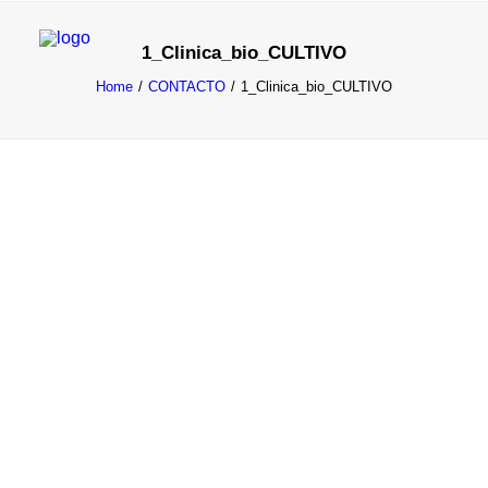
1_Clinica_bio_CULTIVO
Home
CONTACTO
1_Clinica_bio_CULTIVO
TRATAMIENTOS
DOCTORES
NOTICIAS
BLOG
LA CLÍNICA
CONTACTO
1ª CONSULTA GRATIS
91 781 27 00