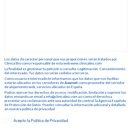
Los datos de carácter personal que nos proporciones serán tratados por
Clínica Bio como responsable de esta web www.clinicabio.com
La finalidad es gestionar tu petición o consulta. Legitimación: Consentimiento
del interesado. Tus datos no serán cedidos a terceros.
Como usuario e interesado te informamos que los datos que nos facilitas
estarán ubicados en los servidores de
Axarnet
como proveedor del servidor
de alojamiento web, servicios ubicados en España.
Podrás ejercer tus derechos de acceso, rectificación, limitación y suprimir los
datos enviando un email a info@clinicabio.com así como el derecho a
presentar una reclamación ante una autoridad de control, la Agencia Española
de Protección de Datos. Puedes consultar la información adicional y detallada
en nuestra
política de privacidad
Acepto la
Política de Privacidad