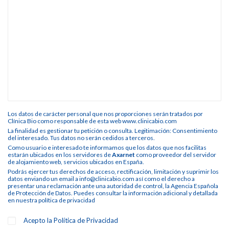
Los datos de carácter personal que nos proporciones serán tratados por
Clínica Bio como responsable de esta web www.clinicabio.com
La finalidad es gestionar tu petición o consulta. Legitimación: Consentimiento
del interesado. Tus datos no serán cedidos a terceros.
Como usuario e interesado te informamos que los datos que nos facilitas
estarán ubicados en los servidores de
Axarnet
como proveedor del servidor
de alojamiento web, servicios ubicados en España.
Podrás ejercer tus derechos de acceso, rectificación, limitación y suprimir los
datos enviando un email a info@clinicabio.com así como el derecho a
presentar una reclamación ante una autoridad de control, la Agencia Española
de Protección de Datos. Puedes consultar la información adicional y detallada
en nuestra
política de privacidad
Acepto la
Política de Privacidad