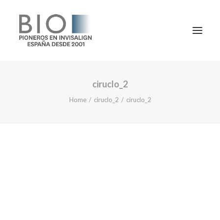
ciruclo_2
TRATAMIENTOS
Home
ciruclo_2
ciruclo_2
DOCTORES
NOTICIAS
BLOG
LA CLÍNICA
CONTACTO
1ª CONSULTA GRATIS
91 781 27 00