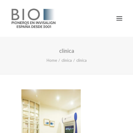
clinica
TRATAMIENTOS
Home
clinica
clinica
DOCTORES
NOTICIAS
BLOG
LA CLÍNICA
CONTACTO
1ª CONSULTA GRATIS
91 781 27 00