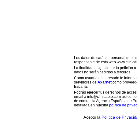
Los datos de carácter personal que n
responsable de esta web www.clinica
La finalidad es gestionar tu petición 
datos no serán cedidos a terceros.
Como usuario e interesado te informam
servidores de
Axarnet
como proveedor
España.
Podrás ejercer tus derechos de acceso,
email a info@clinicabio.com así como
de control, la Agencia Española de Pr
detallada en nuestra
política de priva
Acepto la
Política de Privacid