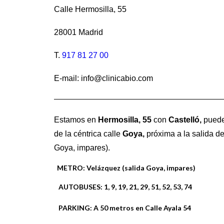
Calle Hermosilla, 55
28001 Madrid
T.
917 81 27 00
E-mail: info@clinicabio.com
Estamos en
Hermosilla,
55
con
Castelló,
puede
de la céntrica calle
Goya,
próxima a la salida de
Goya, impares).
METRO:
Velázquez (salida Goya, impares)
AUTOBUSES:
1, 9, 19, 21, 29, 51, 52, 53, 74
PARKING:
A 50 metros en Calle Ayala 54