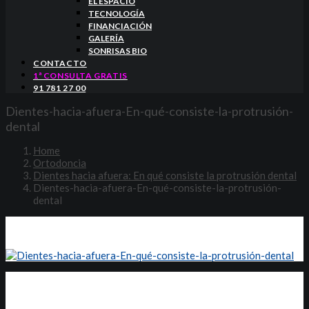
EL ESPACIO
TECNOLOGÍA
FINANCIACIÓN
GALERÍA
SONRISAS BIO
CONTACTO
1ª CONSULTA GRATIS
91 781 27 00
Dientes-hacia-afuera-En-qué-consiste-la-protrusión-
dental
Home
Ortodoncia
Dientes hacia afuera: En qué consiste la protrusión dental
Dientes-hacia-afuera-En-qué-consiste-la-protrusión-
dental