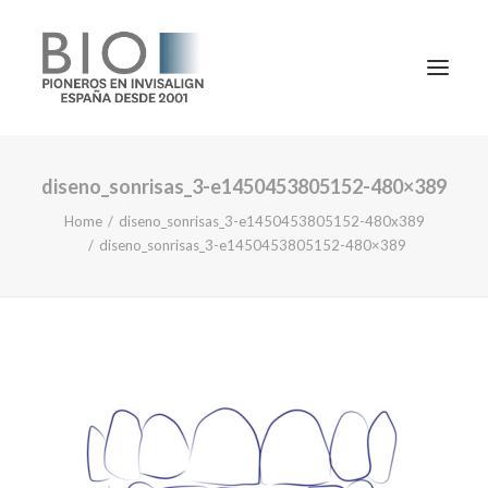
diseno_sonrisas_3-e1450453805152-480×389
TRATAMIENTOS
Home
diseno_sonrisas_3-e1450453805152-480x389
DOCTORES
diseno_sonrisas_3-e1450453805152-480×389
NOTICIAS
BLOG
LA CLÍNICA
CONTACTO
1ª CONSULTA GRATIS
91 781 27 00