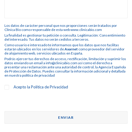
Los datos de carácter personal que nos proporciones serán tratados por
Clínica Bio como responsable de esta web www.clinicabio.com
La finalidad es gestionar tu petición o consulta. Legitimación: Consentimiento
del interesado. Tus datos no serán cedidos a terceros.
Como usuario e interesado te informamos que los datos que nos facilitas
estarán ubicados en los servidores de
Axarnet
como proveedor del servidor
de alojamiento web, servicios ubicados en España.
Podrás ejercer tus derechos de acceso, rectificación, limitación y suprimir los
datos enviando un email a info@clinicabio.com así como el derecho a
presentar una reclamación ante una autoridad de control, la Agencia Española
de Protección de Datos. Puedes consultar la información adicional y detallada
en nuestra
política de privacidad
Acepto la
Política de Privacidad