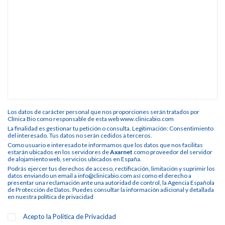
Los datos de carácter personal que nos proporciones serán tratados por
Clínica Bio como responsable de esta web www.clinicabio.com
La finalidad es gestionar tu petición o consulta. Legitimación: Consentimiento
del interesado. Tus datos no serán cedidos a terceros.
Como usuario e interesado te informamos que los datos que nos facilitas
estarán ubicados en los servidores de
Axarnet
como proveedor del servidor
de alojamiento web, servicios ubicados en España.
Podrás ejercer tus derechos de acceso, rectificación, limitación y suprimir los
datos enviando un email a info@clinicabio.com así como el derecho a
presentar una reclamación ante una autoridad de control, la Agencia Española
de Protección de Datos. Puedes consultar la información adicional y detallada
en nuestra
política de privacidad
Acepto la
Política de Privacidad