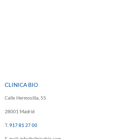
CLINICA BIO
Calle Hermosilla, 55
28001 Madrid
T.
917 81 27 00
E-mail: info@clinicabio.com