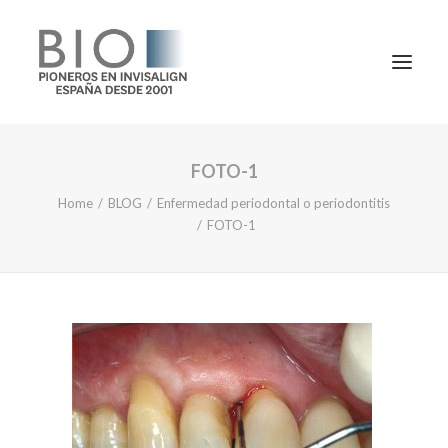
FOTO-1
TRATAMIENTOS
Home
BLOG
Enfermedad periodontal o periodontitis
DOCTORES
FOTO-1
NOTICIAS
BLOG
LA CLÍNICA
CONTACTO
1ª CONSULTA GRATIS
91 781 27 00