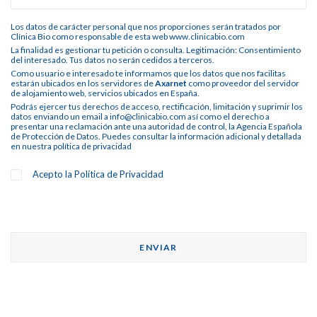
Los datos de carácter personal que nos proporciones serán tratados por
Clínica Bio como responsable de esta web www.clinicabio.com
La finalidad es gestionar tu petición o consulta. Legitimación: Consentimiento
del interesado. Tus datos no serán cedidos a terceros.
Como usuario e interesado te informamos que los datos que nos facilitas
estarán ubicados en los servidores de
Axarnet
como proveedor del servidor
de alojamiento web, servicios ubicados en España.
Podrás ejercer tus derechos de acceso, rectificación, limitación y suprimir los
datos enviando un email a info@clinicabio.com así como el derecho a
presentar una reclamación ante una autoridad de control, la Agencia Española
de Protección de Datos. Puedes consultar la información adicional y detallada
en nuestra
política de privacidad
Acepto la
Política de Privacidad