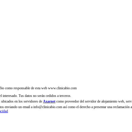
ca Bio como responsable de esta web www.clinicabio.com
el interesado. Tus datos no serán cedidos a terceros.
n ubicados en los servidores de
Axarnet
como proveedor del servidor de alojamiento web, serv
 datos enviando un email a info@clinicabio.com así como el derecho a presentar una reclamación 
acidad