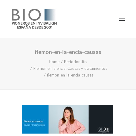
flemon-en-la-encia-causas
TRATAMIENTOS
Home
Periodontitis
DOCTORES
Flemón en la encía: Causas y tratamientos
NOTICIAS
flemon-en-la-encia-causas
BLOG
LA CLÍNICA
CONTACTO
1ª CONSULTA GRATIS
91 781 27 00