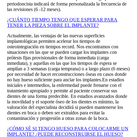
periodoncista indicará de forma personalizada la frecuencia de
las revisiones (6 -12 meses).
¿CUÁNTO TIEMPO TENGO QUE ESPERAR PARA
TENER LA PIEZA SOBRE EL IMPLANTE?
Actualmente, las ventajas de las nuevas superficies
implantológicas permiten acelerar los tiempos de
osteointegración en tiempos record. Nos encontramos con
situaciones en las que se pueden cargar los implantes con
prótesis fijas provisionales de forma inmediata (carga
inmediata), y aquellas en las que los tiempos de espera se
amplían a 3 semanas (carga temprana) o a largo plazo (6 meses)
por necesidad de hacer reconstrucciones óseas en casos donde
no hay hueso suficiente para anclar los implantes.
En estadios
iniciales e intermedios, la enfermedad puede frenarse con el
tratamiento apropiado y permite al paciente conservar sus
dientes de una forma predecible. En estadios avanzados donde
la movilidad y el soporte óseo de los dientes es mínimo, la
valoración del especialista decidirá si pueden mantenerse los
dientes en boca o deben ser extraídos para evitar la
contaminación y progresión a otras zonas de la boca.
¿CÓMO SÉ SI TENGO HUESO PARA COLOCARME UN
IMPLANTE? ¿PUEDE RECONSTRUIRSE EL HUESO?