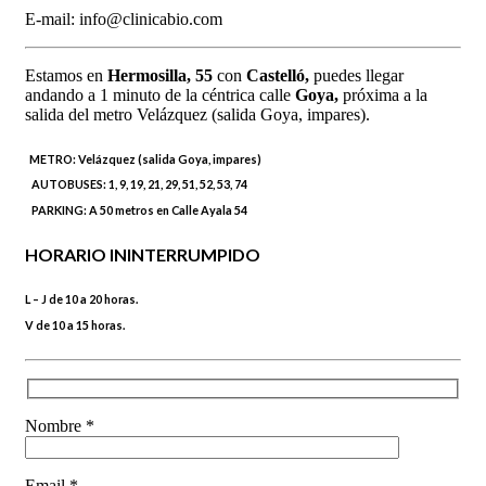
E-mail: info@clinicabio.com
Estamos en
Hermosilla,
55
con
Castelló,
puedes llegar
andando a 1 minuto de la céntrica calle
Goya,
próxima a la
salida del metro Velázquez (salida Goya, impares).
METRO:
Velázquez (salida Goya, impares)
AUTOBUSES:
1, 9, 19, 21, 29, 51, 52, 53, 74
PARKING:
A 50 metros en Calle Ayala 54
HORARIO ININTERRUMPIDO
L – J de 10 a 20 horas.
V de 10 a 15 horas.
Nombre *
Email *