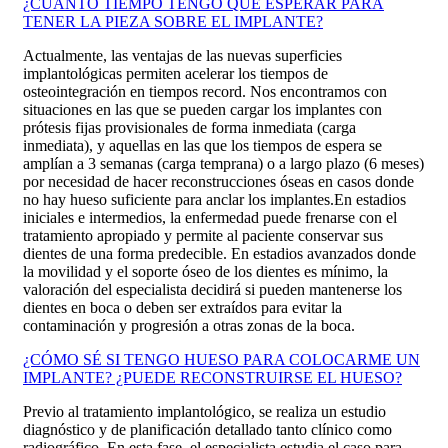
¿CUÁNTO TIEMPO TENGO QUE ESPERAR PARA
TENER LA PIEZA SOBRE EL IMPLANTE?
Actualmente, las ventajas de las nuevas superficies
implantológicas permiten acelerar los tiempos de
osteointegración en tiempos record. Nos encontramos con
situaciones en las que se pueden cargar los implantes con
prótesis fijas provisionales de forma inmediata (carga
inmediata), y aquellas en las que los tiempos de espera se
amplían a 3 semanas (carga temprana) o a largo plazo (6 meses)
por necesidad de hacer reconstrucciones óseas en casos donde
no hay hueso suficiente para anclar los implantes.
En estadios
iniciales e intermedios, la enfermedad puede frenarse con el
tratamiento apropiado y permite al paciente conservar sus
dientes de una forma predecible. En estadios avanzados donde
la movilidad y el soporte óseo de los dientes es mínimo, la
valoración del especialista decidirá si pueden mantenerse los
dientes en boca o deben ser extraídos para evitar la
contaminación y progresión a otras zonas de la boca.
¿CÓMO SÉ SI TENGO HUESO PARA COLOCARME UN
IMPLANTE? ¿PUEDE RECONSTRUIRSE EL HUESO?
Previo al tratamiento implantológico, se realiza un estudio
diagnóstico y de planificación detallado tanto clínico como
radiográfico. En esta fase, el especialista estudia el caso para