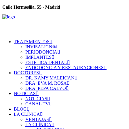
Calle Hermosilla, 55 - Madrid
TRATAMIENTOS
INVISALIGN®
PERIODONCIA
IMPLANTES
ESTÉTICA DENTAL
ENDODONCIA Y RESTAURACIONES
DOCTORES
DR. KAMY MALEKIAN
DRA. EVA M. ROSA
DRA. PEPA CALVO
NOTICIAS
NOTICIAS
CANAL TV
BLOG
LA CLÍNICA
VENTAJAS
LA CLÍNICA