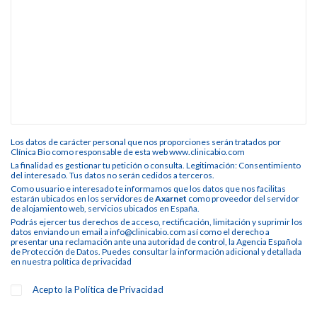
Los datos de carácter personal que nos proporciones serán tratados por
Clínica Bio como responsable de esta web www.clinicabio.com
La finalidad es gestionar tu petición o consulta. Legitimación: Consentimiento
del interesado. Tus datos no serán cedidos a terceros.
Como usuario e interesado te informamos que los datos que nos facilitas
estarán ubicados en los servidores de
Axarnet
como proveedor del servidor
de alojamiento web, servicios ubicados en España.
Podrás ejercer tus derechos de acceso, rectificación, limitación y suprimir los
datos enviando un email a info@clinicabio.com así como el derecho a
presentar una reclamación ante una autoridad de control, la Agencia Española
de Protección de Datos. Puedes consultar la información adicional y detallada
en nuestra
política de privacidad
Acepto la
Política de Privacidad