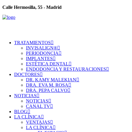
Calle Hermosilla, 55 - Madrid
TRATAMIENTOS
INVISALIGN®
PERIODONCIA
IMPLANTES
ESTÉTICA DENTAL
ENDODONCIA Y RESTAURACIONES
DOCTORES
DR. KAMY MALEKIAN
DRA. EVA M. ROSA
DRA. PEPA CALVO
NOTICIAS
NOTICIAS
CANAL TV
BLOG
LA CLÍNICA
VENTAJAS
LA CLÍNICA