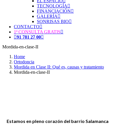
EL ESPACIO
TECNOLOGÍA
FINANCIACIÓN
GALERÍA
SONRISAS BIO
CONTACTO
1ª CONSULTA GRATIS
91 781 27 00
Mordida-en-clase-II
Home
Ortodoncia
Mordida en Clase II: Qué es, causas y tratamiento
Mordida-en-clase-II
Estamos en pleno corazón del barrio Salamanca