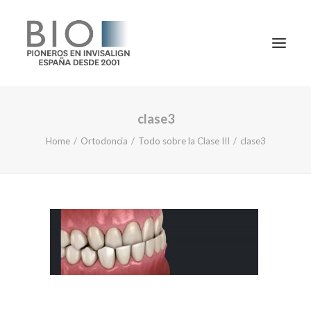
clase3
TRATAMIENTOS
Home
Ortodoncia
Todo sobre la Clase III
clase3
DOCTORES
NOTICIAS
BLOG
LA CLÍNICA
CONTACTO
1ª CONSULTA GRATIS
91 781 27 00