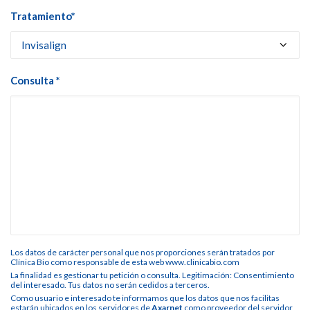
Tratamiento*
Consulta *
Los datos de carácter personal que nos proporciones serán tratados por
Clínica Bio como responsable de esta web www.clinicabio.com
La finalidad es gestionar tu petición o consulta. Legitimación: Consentimiento
del interesado. Tus datos no serán cedidos a terceros.
Como usuario e interesado te informamos que los datos que nos facilitas
estarán ubicados en los servidores de
Axarnet
como proveedor del servidor