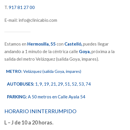
T.
917 81 27 00
E-mail: info@clinicabio.com
Estamos en
Hermosilla,
55
con
Castelló,
puedes llegar
andando a 1 minuto de la céntrica calle
Goya,
próxima a la
salida del metro Velázquez (salida Goya, impares).
METRO:
Velázquez (salida Goya, impares)
AUTOBUSES:
1, 9, 19, 21, 29, 51, 52, 53, 74
PARKING:
A 50 metros en Calle Ayala 54
HORARIO ININTERRUMPIDO
L – J de 10 a 20 horas.