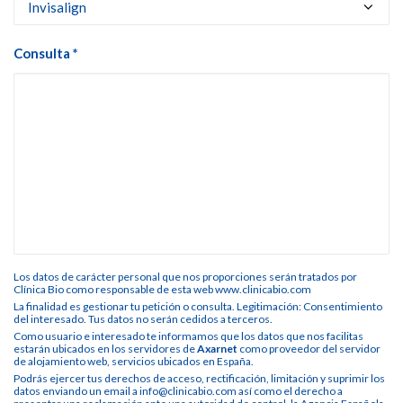
Consulta *
Los datos de carácter personal que nos proporciones serán tratados por
Clínica Bio como responsable de esta web www.clinicabio.com
La finalidad es gestionar tu petición o consulta. Legitimación: Consentimiento
del interesado. Tus datos no serán cedidos a terceros.
Como usuario e interesado te informamos que los datos que nos facilitas
estarán ubicados en los servidores de
Axarnet
como proveedor del servidor
de alojamiento web, servicios ubicados en España.
Podrás ejercer tus derechos de acceso, rectificación, limitación y suprimir los
datos enviando un email a info@clinicabio.com así como el derecho a