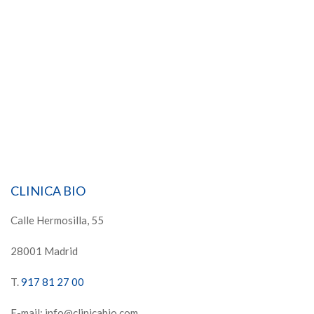
CLINICA BIO
Calle Hermosilla, 55
28001 Madrid
T.
917 81 27 00
E-mail: info@clinicabio.com