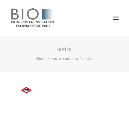
metro
TRATAMIENTOS
Home
Footer contacto
metro
DOCTORES
NOTICIAS
BLOG
LA CLÍNICA
CONTACTO
1ª CONSULTA GRATIS
91 781 27 00