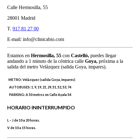
Calle Hermosilla, 55
28001 Madrid
T.
917 81 27 00
E-mail: info@clinicabio.com
Estamos en
Hermosilla,
55
con
Castelló,
puedes llegar
andando a 1 minuto de la céntrica calle
Goya,
próxima a la
salida del metro Velázquez (salida Goya, impares).
METRO:
Velázquez (salida Goya, impares)
AUTOBUSES:
1, 9, 19, 21, 29, 51, 52, 53, 74
PARKING:
A 50 metros en Calle Ayala 54
HORARIO ININTERRUMPIDO
L – J de 10 a 20 horas.
V de 10 a 15 horas.