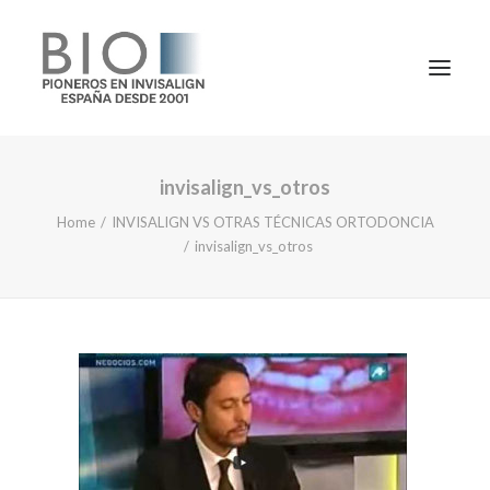
invisalign_vs_otros
TRATAMIENTOS
Home
INVISALIGN VS OTRAS TÉCNICAS ORTODONCIA
DOCTORES
invisalign_vs_otros
NOTICIAS
BLOG
LA CLÍNICA
CONTACTO
1ª CONSULTA GRATIS
91 781 27 00