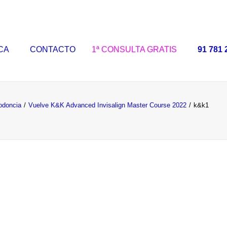
ICA
CONTACTO
1ª CONSULTA GRATIS
91 781 
odoncia
Vuelve K&K Advanced Invisalign Master Course 2022
k&k1