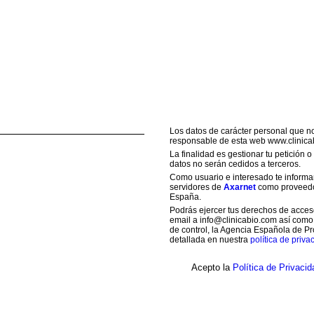
Los datos de carácter personal que n
responsable de esta web www.clinica
La finalidad es gestionar tu petición 
datos no serán cedidos a terceros.
Como usuario e interesado te informam
servidores de
Axarnet
como proveedor
España.
Podrás ejercer tus derechos de acceso,
email a info@clinicabio.com así como
de control, la Agencia Española de Pr
detallada en nuestra
política de priva
Acepto la
Política de Privacid