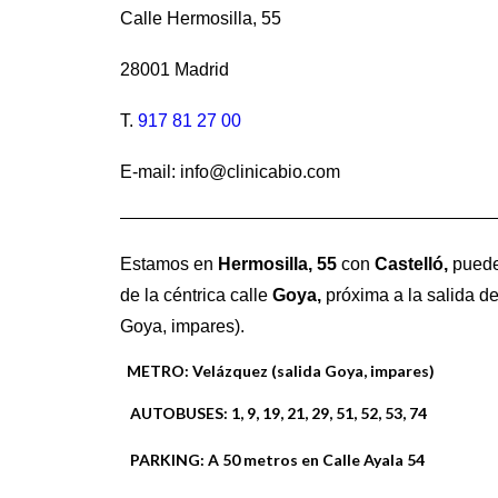
Calle Hermosilla, 55
28001 Madrid
T.
917 81 27 00
E-mail: info@clinicabio.com
Estamos en
Hermosilla,
55
con
Castelló,
puede
de la céntrica calle
Goya,
próxima a la salida de
Goya, impares).
METRO:
Velázquez (salida Goya, impares)
AUTOBUSES:
1, 9, 19, 21, 29, 51, 52, 53, 74
PARKING:
A 50 metros en Calle Ayala 54