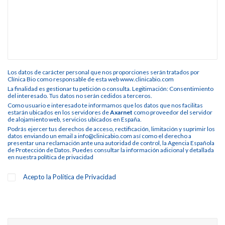
Los datos de carácter personal que nos proporciones serán tratados por
Clínica Bio como responsable de esta web www.clinicabio.com
La finalidad es gestionar tu petición o consulta. Legitimación: Consentimiento
del interesado. Tus datos no serán cedidos a terceros.
Como usuario e interesado te informamos que los datos que nos facilitas
estarán ubicados en los servidores de
Axarnet
como proveedor del servidor
de alojamiento web, servicios ubicados en España.
Podrás ejercer tus derechos de acceso, rectificación, limitación y suprimir los
datos enviando un email a info@clinicabio.com así como el derecho a
presentar una reclamación ante una autoridad de control, la Agencia Española
de Protección de Datos. Puedes consultar la información adicional y detallada
en nuestra
política de privacidad
Acepto la
Política de Privacidad