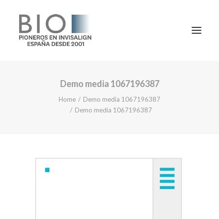
Demo media 1067196387
TRATAMIENTOS
Home
Demo media 1067196387
DOCTORES
Demo media 1067196387
NOTICIAS
BLOG
LA CLÍNICA
CONTACTO
1ª CONSULTA GRATIS
91 781 27 00