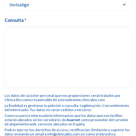
Consulta *
Los datos de carácter personal que nos proporciones serán tratados por
Clínica Bio como responsable de esta web www.clinicabio.com
La finalidad es gestionar tu petición o consulta. Legitimación: Consentimiento
del interesado. Tus datos no serán cedidos a terceros.
Como usuario e interesado te informamos que los datos que nos facilitas
estarán ubicados en los servidores de
Axarnet
como proveedor del servidor
de alojamiento web, servicios ubicados en España.
Podrás ejercer tus derechos de acceso, rectificación, limitación y suprimir los
datos enviando un email a info@clinicabio.com así como el derecho a