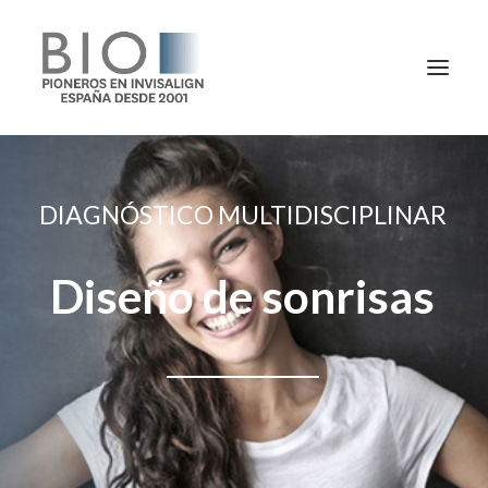
TRATAMIENTOS
DIAGNÓSTICO MULTIDISCIPLINAR
DOCTORES
NOTICIAS
Diseño de sonrisas
BLOG
LA CLÍNICA
CONTACTO
1ª CONSULTA GRATIS
91 781 27 00