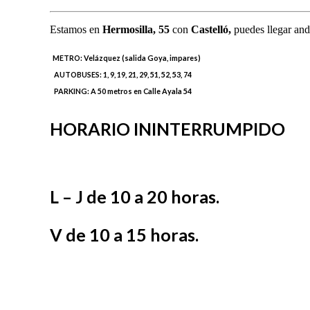
Estamos en
Hermosilla,
55
con
Castelló,
puedes llegar and
METRO:
Velázquez (salida Goya, impares)
AUTOBUSES:
1, 9, 19, 21, 29, 51, 52, 53, 74
PARKING:
A 50 metros en Calle Ayala 54
HORARIO ININTERRUMPIDO
L – J de 10 a 20 horas.
V de 10 a 15 horas.