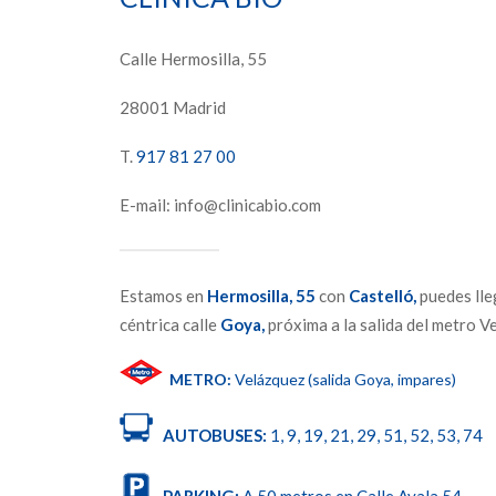
Calle Hermosilla, 55
28001 Madrid
T.
917 81 27 00
E-mail: info@clinicabio.com
Estamos en
Hermosilla,
55
con
Castelló,
puedes lle
céntrica calle
Goya,
próxima a la salida del metro V
METRO:
Velázquez (salida Goya, impares)
AUTOBUSES:
1, 9, 19, 21, 29, 51, 52, 53, 74