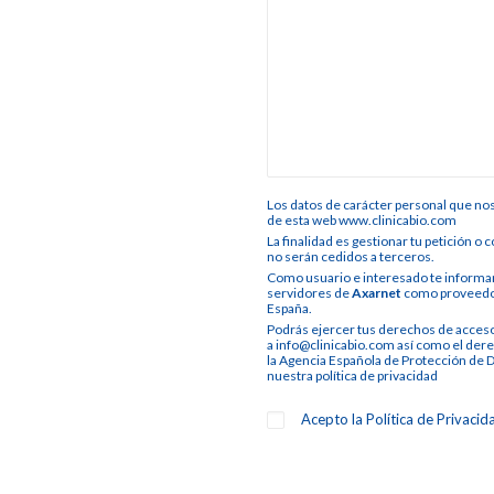
Los datos de carácter personal que no
de esta web www.clinicabio.com
La finalidad es gestionar tu petición o
no serán cedidos a terceros.
Como usuario e interesado te informam
servidores de
Axarnet
como proveedor 
España.
Podrás ejercer tus derechos de acceso,
a info@clinicabio.com así como el dere
la Agencia Española de Protección de D
nuestra
política de privacidad
Acepto la
Política de Privacid