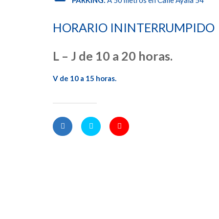
PARKING:
A 50 metros en Calle Ayala 54
HORARIO ININTERRUMPIDO
L – J de 10 a 20 horas.
V de 10 a 15 horas.