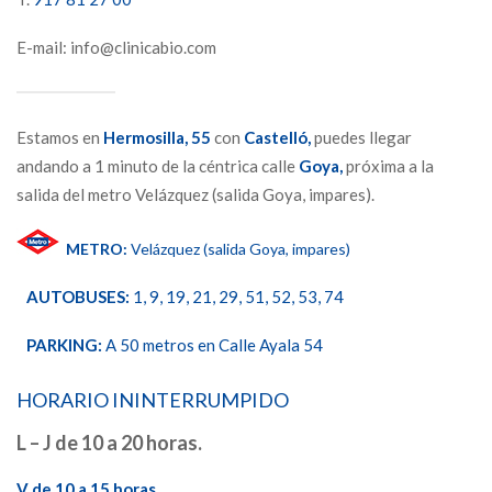
E-mail: info@clinicabio.com
Estamos en
Hermosilla,
55
con
Castelló,
puedes llegar
andando a 1 minuto de la céntrica calle
Goya,
próxima a la
salida del metro Velázquez (salida Goya, impares).
METRO:
Velázquez (salida Goya, impares)
AUTOBUSES:
1, 9, 19, 21, 29, 51, 52, 53, 74
PARKING:
A 50 metros en Calle Ayala 54
HORARIO ININTERRUMPIDO
L – J de 10 a 20 horas.
V de 10 a 15 horas.