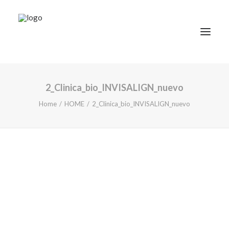
2_Clinica_bio_INVISALIGN_nuevo
TRATAMIENTOS
Home
HOME
2_Clinica_bio_INVISALIGN_nuevo
DOCTORES
NOTICIAS
BLOG
LA CLÍNICA
CONTACTO
1ª CONSULTA GRATIS
91 781 27 00