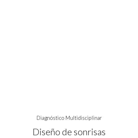
Una sonrisa y toda la salud en tu boca en 1 o
2 sesiones
Planificación detallada y meticulosa del
tratamiento
Anestesia local y sedación endovenosa de
forma ambulatoria
Incorporación inmediata a la rutina
Diagnóstico Multidisciplinar
Diseño de sonrisas