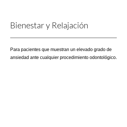
Bienestar y Relajación
Para pacientes que muestran un elevado grado de
ansiedad ante cualquier procedimiento odontológico.
Tratamientos restauradores y quirúrgicos bajo
sedación endovenosa y anestesia local
Llevados a cabo por un anestesista altamente
cualificado y experto
Realización de forma ambulatoria en Clínica BIO
Una sonrisa y toda la salud en tu boca en 1 o 2
sesiones