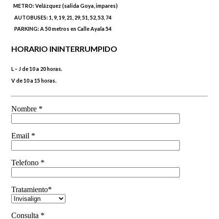
METRO:
Velázquez (salida Goya, impares)
AUTOBUSES:
1, 9, 19, 21, 29, 51, 52, 53, 74
PARKING:
A 50 metros en Calle Ayala 54
HORARIO ININTERRUMPIDO
L – J de 10 a 20 horas.
V de 10 a 15 horas.
Nombre *
Email *
Telefono *
Tratamiento*
Consulta *