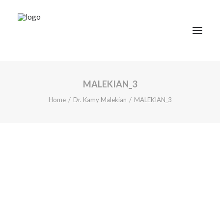
MALEKIAN_3
TRATAMIENTOS
Home
Dr. Kamy Malekian
MALEKIAN_3
DOCTORES
NOTICIAS
BLOG
LA CLÍNICA
CONTACTO
1ª CONSULTA GRATIS
91 781 27 00