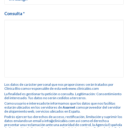
Consulta *
Los datos de carácter personal que nos proporciones serán tratados por
Clínica Bio como responsable de esta web www.clinicabio.com
La finalidad es gestionar tu petición o consulta. Legitimación: Consentimiento
del interesado. Tus datos no serán cedidos a terceros.
Como usuario e interesado te informamos que los datos que nos facilitas
estarán ubicados en los servidores de
Axarnet
como proveedor del servidor
de alojamiento web, servicios ubicados en España.
Podrás ejercer tus derechos de acceso, rectificación, limitación y suprimir los
datos enviando un email a info@clinicabio.com así como el derecho a
presentar una reclamación ante una autoridad de control, la Agencia Española