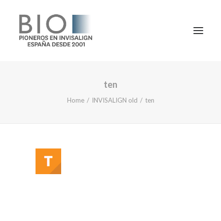
ten
TRATAMIENTOS
Home
INVISALIGN old
ten
DOCTORES
NOTICIAS
BLOG
LA CLÍNICA
CONTACTO
1ª CONSULTA GRATIS
91 781 27 00