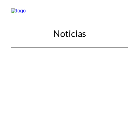
Noticias
TRATAMIENTOS
DOCTORES
NOTICIAS
BLOG
LA CLÍNICA
CONTACTO
1ª CONSULTA GRATIS
91 781 27 00