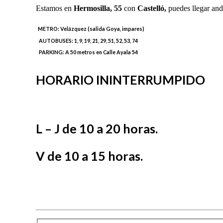
Estamos en
Hermosilla,
55
con
Castelló,
puedes llegar and
METRO:
Velázquez (salida Goya, impares)
AUTOBUSES:
1, 9, 19, 21, 29, 51, 52, 53, 74
PARKING:
A 50 metros en Calle Ayala 54
HORARIO ININTERRUMPIDO
L – J de 10 a 20 horas.
V de 10 a 15 horas.