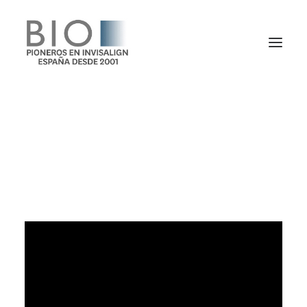
TRATAMIENTOS
Invisalign, El Proceso
DOCTORES
NOTICIAS
BLOG
LA CLÍNICA
CONTACTO
1ª CONSULTA GRATIS
91 781 27 00