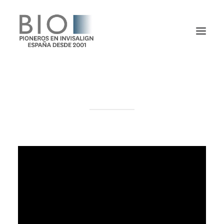
Invisalign Teen, Clínica Bio
TRATAMIENTOS
DOCTORES
NOTICIAS
BLOG
LA CLÍNICA
CONTACTO
1ª CONSULTA GRATIS
91 781 27 00