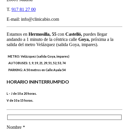
T.
917 81 27 00
E-mail: info@clinicabio.com
Estamos en
Hermosilla,
55
con
Castelló,
puedes llegar
andando a 1 minuto de la céntrica calle
Goya,
próxima a la
salida del metro Velázquez (salida Goya, impares).
METRO:
Velázquez (salida Goya, impares)
AUTOBUSES:
1, 9, 19, 21, 29, 51, 52, 53, 74
PARKING:
A 50 metros en Calle Ayala 54
HORARIO ININTERRUMPIDO
L – J de 10 a 20 horas.
V de 10 a 15 horas.
Nombre *