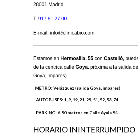
28001 Madrid
T.
917 81 27 00
E-mail: info@clinicabio.com
Estamos en
Hermosilla,
55
con
Castelló,
puede
de la céntrica calle
Goya,
próxima a la salida de
Goya, impares).
METRO:
Velázquez (salida Goya, impares)
AUTOBUSES:
1, 9, 19, 21, 29, 51, 52, 53, 74
PARKING:
A 50 metros en Calle Ayala 54
HORARIO ININTERRUMPIDO