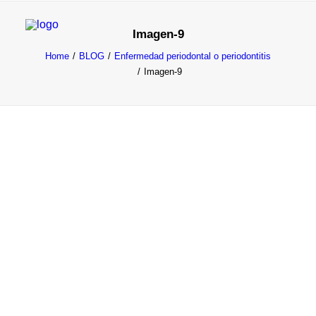
Imagen-9
Home
BLOG
Enfermedad periodontal o periodontitis
Imagen-9
TRATAMIENTOS
DOCTORES
NOTICIAS
BLOG
LA CLÍNICA
CONTACTO
1ª CONSULTA GRATIS
91 781 27 00