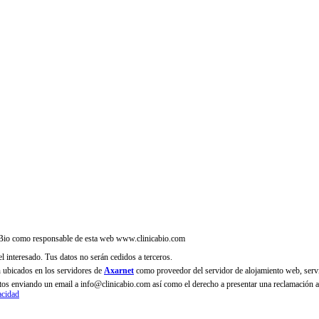
ca Bio como responsable de esta web www.clinicabio.com
el interesado. Tus datos no serán cedidos a terceros.
n ubicados en los servidores de
Axarnet
como proveedor del servidor de alojamiento web, serv
 datos enviando un email a info@clinicabio.com así como el derecho a presentar una reclamación 
acidad