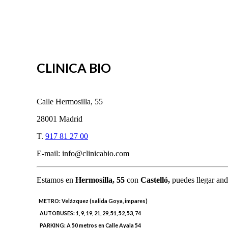
CLINICA BIO
Calle Hermosilla, 55
28001 Madrid
T.
917 81 27 00
E-mail: info@clinicabio.com
Estamos en
Hermosilla,
55
con
Castelló,
puedes llegar and
METRO:
Velázquez (salida Goya, impares)
AUTOBUSES:
1, 9, 19, 21, 29, 51, 52, 53, 74
PARKING:
A 50 metros en Calle Ayala 54