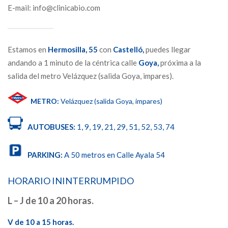
E-mail: info@clinicabio.com
Estamos en
Hermosilla,
55
con
Castelló,
puedes llegar
andando a 1 minuto de la céntrica calle
Goya,
próxima a la
salida del metro Velázquez (salida Goya, impares).
METRO:
Velázquez (salida Goya, impares)
AUTOBUSES:
1, 9, 19, 21, 29, 51, 52, 53, 74
PARKING:
A 50 metros en Calle Ayala 54
HORARIO ININTERRUMPIDO
L – J de 10 a 20 horas.
V de 10 a 15 horas.