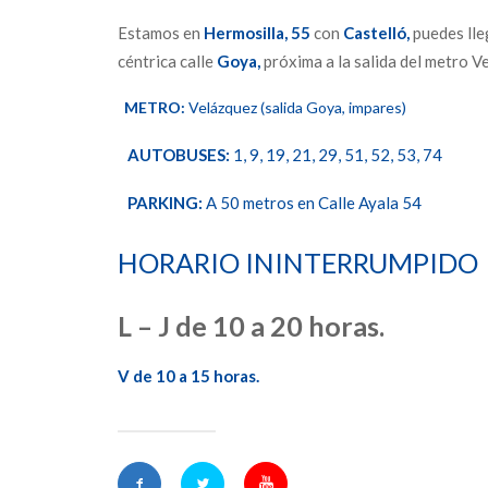
Estamos en
Hermosilla,
55
con
Castelló,
puedes lle
céntrica calle
Goya,
próxima a la salida del metro V
METRO:
Velázquez (salida Goya, impares)
AUTOBUSES:
1, 9, 19, 21, 29, 51, 52, 53, 74
PARKING:
A 50 metros en Calle Ayala 54
HORARIO ININTERRUMPIDO
L – J de 10 a 20 horas.
V de 10 a 15 horas.