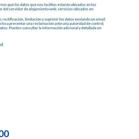
os que los datos que nos facilitas estarán ubicados en los
del servidor de alojamiento web, servicios ubicados en
 rectificación, limitación y suprimir los datos enviando un email
cho a presentar una reclamación ante una autoridad de control,
atos. Puedes consultar la información adicional y detallada en
ad
00