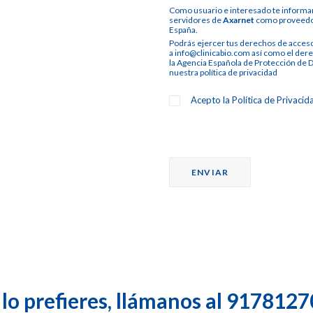
Como usuario e interesado te informam
servidores de
Axarnet
como proveedor 
España.
Podrás ejercer tus derechos de acceso,
a info@clinicabio.com así como el dere
la Agencia Española de Protección de D
nuestra
política de privacidad
Acepto la
Política de Privacid
 lo prefieres, llámanos al
9178127