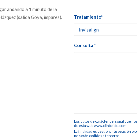
gar andando a 1 minuto de la
Tratamiento*
elázquez (salida Goya, impares).
Consulta *
Los datos de carácter personal que no
de esta web www.clinicabio.com
La finalidad es gestionar tu petición o
no serán cedidos a terceros.