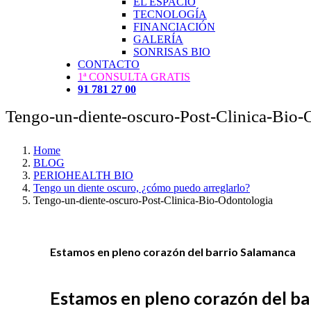
EL ESPACIO
TECNOLOGÍA
FINANCIACIÓN
GALERÍA
SONRISAS BIO
CONTACTO
1ª CONSULTA GRATIS
91 781 27 00
Tengo-un-diente-oscuro-Post-Clinica-Bio-
Home
BLOG
PERIOHEALTH BIO
Tengo un diente oscuro, ¿cómo puedo arreglarlo?
Tengo-un-diente-oscuro-Post-Clinica-Bio-Odontologia
Estamos en pleno corazón del barrio Salamanca
Estamos en pleno corazón del ba