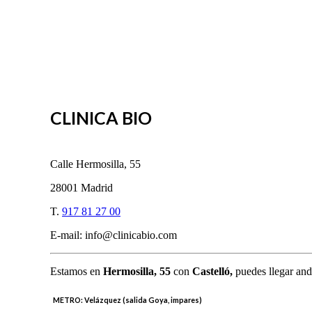
CLINICA BIO
Calle Hermosilla, 55
28001 Madrid
T.
917 81 27 00
E-mail: info@clinicabio.com
Estamos en
Hermosilla,
55
con
Castelló,
puedes llegar and
METRO:
Velázquez (salida Goya, impares)