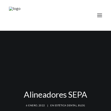
TRATAMIENTOS
DOCTORES
NOTICIAS
BLOG
LA CLÍNICA
CONTACTO
Alineadores SEPA
1ª CONSULTA GRATIS
91 781 27 00
6 ENERO, 2022
|
EN
ESTÉTICA DENTAL
,
BLOG