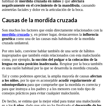
habitual de
mordida cruzada en niños
y que
afectará
negativamente en el crecimiento de la mandíbula
, causando
asimetrías faciales y dolor en la articulación de la boca.
Causas de la mordida cruzada
Son muchos los factores que están directamente relacionados con la
mordida cruzada
y, en primer lugar, destacaremos la
influencia
genética
como una de las causas más habituales de la mordida
cruzada unilateral.
Por otro lado, conviene hablar también de una serie de hábitos
inapropiados que también están relacionados con esta maloclusión
como, por ejemplo,
la succión del pulgar o la colocación de la
lengua en una posición inadecuada
. Respirar por la boca también
es una razón habitual por la que se desarrolla la mordida cruzada.
Tal y como podemos apreciar, la amplia mayoría de causas
afectan
a los niños
, por lo que es aconsejable
acudir regularmente al
odontopediatra
para que compruebe que la mordida es correcta y
para que instruya a los padres y a los menores con todo tipo de
consejos prácticos para evitar cualquier maloclusión.
De hecho, se estima que la mejor edad para tratar una maloclusión
es a los
6 años
, dado que aún no ha finalizado el
desarrollo de los